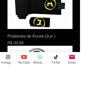
Protetores de Árvore (2un.)
Preço
R$ 39,99
Instagram
YouTube
WhatsApp
TikTok
Email
Manilha de Aço 1/2
Preço
R$ 33,00