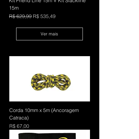
Kit Friend Line 15m + Kit Slackline
15m
Preço normal
Preço promocional
R$ 629,99
R$ 535,49
Ver mais
Corda 10mm x 5m (Ancoragem
Catraca)
Preço
R$ 67,00