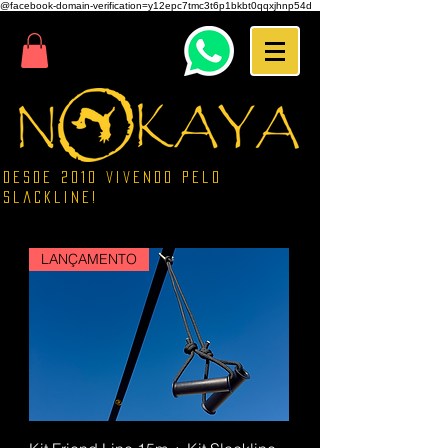
@facebook-domain-verification=y12epc7tmc3t6p1bkbt0qqxjhnp54d
Desde 2010 vivendo pelo
Slackline!
LANÇAMENTO