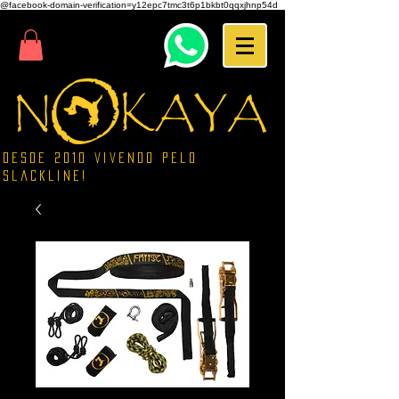
@facebook-domain-verification=y12epc7tmc3t6p1bkbt0qqxjhnp54d
Desde 2010 vivendo pelo
Slackline!