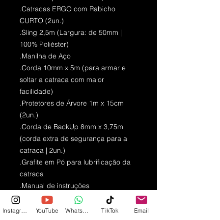
.Catracas ERGO com Rabicho
CURTO (2un.)
.Sling 2,5m (Largura: de 50mm |
100% Poliéster)
.Manilha de Aço
.Corda 10mm x 5m (para armar e
soltar a catraca com maior
facilidade)
.Protetores de Árvore 1m x 15cm
(2un.)
.Corda de BackUp 8mm x 3,75m
(corda extra de segurança para a
catraca | 2un.)
.Grafite em Pó para lubrificação da
catraca
.Manual de instruções
Instagram
YouTube
WhatsApp
TikTok
Email