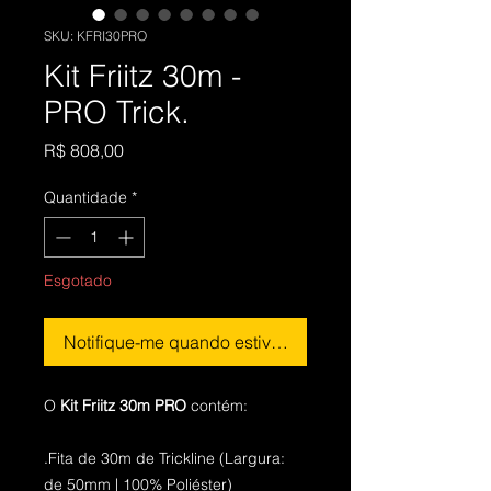
SKU: KFRI30PRO
Kit Friitz 30m -
PRO Trick.
Preço
R$ 808,00
Quantidade
*
Esgotado
Notifique-me quando estiver disponível
O
Kit Friitz 30m PRO
contém:
.Fita de 30m de Trickline (Largura:
de 50mm | 100% Poliéster)