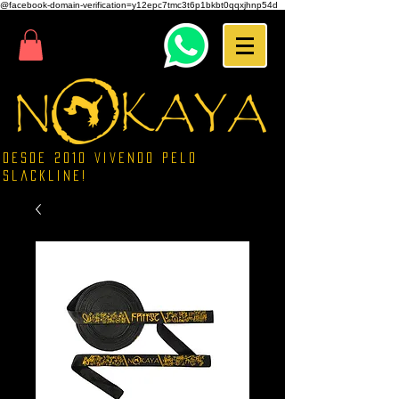
@facebook-domain-verification=y12epc7tmc3t6p1bkbt0qqxjhnp54d
Desde 2010 vivendo pelo
Slackline!