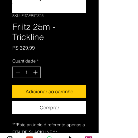
SKU: FITAFRIITZ25
Friitz 25m -
Trickline
Preço
R$ 329,99
Quantidade
*
Adicionar ao carrinho
Comprar
***Este anúncio é referente apenas a
FITA DE SLACKLINE***